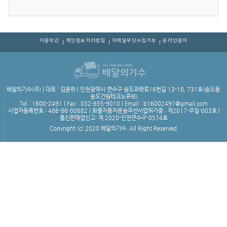
이용약관
개인정보처리방침
이메일무단수집거부
온라인문의
|
|
|
배달의기수(주) | 대표 : 김윤하 | 인천광역시 연수구 송도과학로16번길 13-18, 731호(송도동,
송도건원테크노큐브)
Tel : 1600-2491 | Fax : 032-655-9010 | Email : b16002491@gmail.com
사업자등록번호 : 486-86-00682 | 화물자동차운송주선사업허가증 : 제2017-주일-003호 |
통신판매업신고: 제 2020-인천연수구-0574호
Copyright (c) 2020 배달의기수. All Right Reserved.